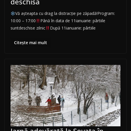
deschisa
Vă aşteapta cu drag la distracție pe zăpadă!Program:
10:00 – 17:00
Până în data de 11ianuarie: pârtiile
suntdeschise zilnic
După 11ianuarie: pârtiile
Citește mai mult
Iarnă adevărată la Sovata în