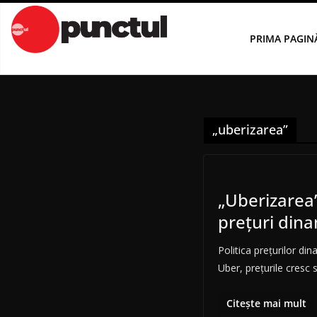
Sari
la
PRIMA PAGIN
conținut
„uberizarea”
„Uberizarea
prețuri dina
Politica prețurilor d
Uber, prețurile cresc 
Citește mai mult