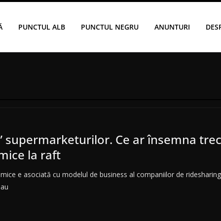
Ă
PUNCTUL ALB
PUNCTUL NEGRU
ANUNTURI
DES
” supermarketurilor. Ce ar însemna trec
mice la raft
inamice e asociată cu modelul de business al companiilor de ridesharing
sau