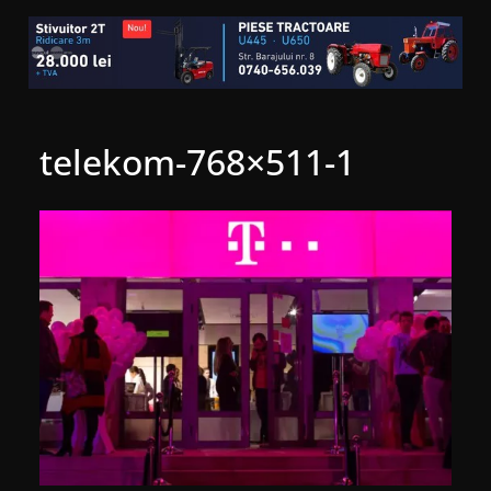
telekom-768×511-1