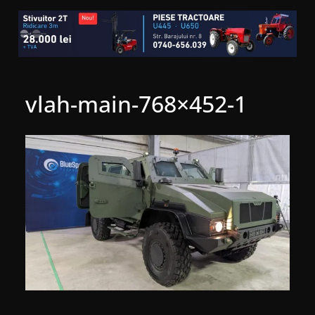
vlah-main-768×452-1