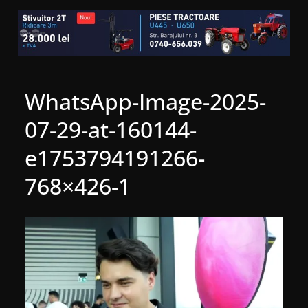
WhatsApp-Image-2025-
07-29-at-160144-
e1753794191266-
768×426-1