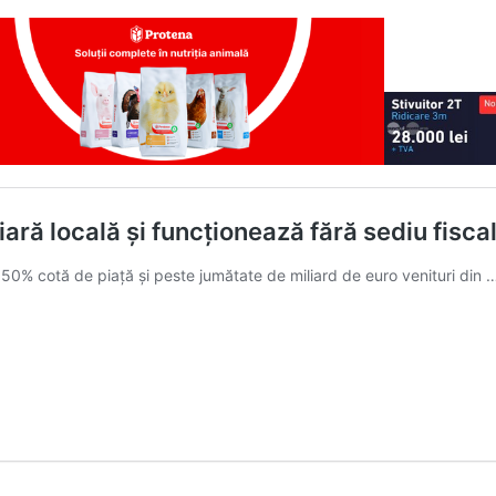
ară locală şi funcţionează fără sediu fisca
 50% cotă de piaţă şi peste jumătate de miliard de euro venituri din