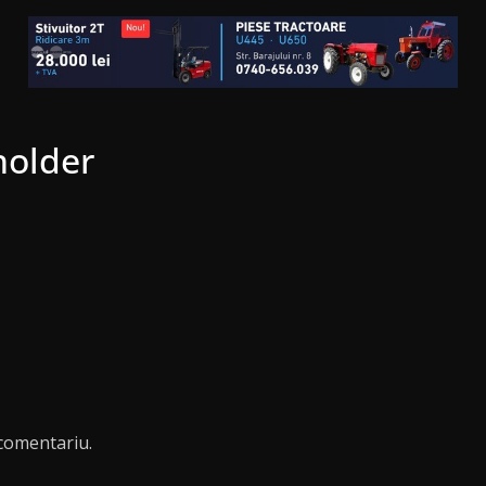
older
comentariu.