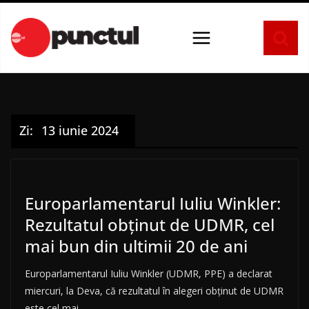
Sari
la
conținut
Zi:
13 iunie 2024
Europarlamentarul Iuliu Winkler:
Rezultatul obţinut de UDMR, cel
mai bun din ultimii 20 de ani
Europarlamentarul Iuliu Winkler (UDMR, PPE) a declarat
miercuri, la Deva, că rezultatul în alegeri obţinut de UDMR
este cel mai