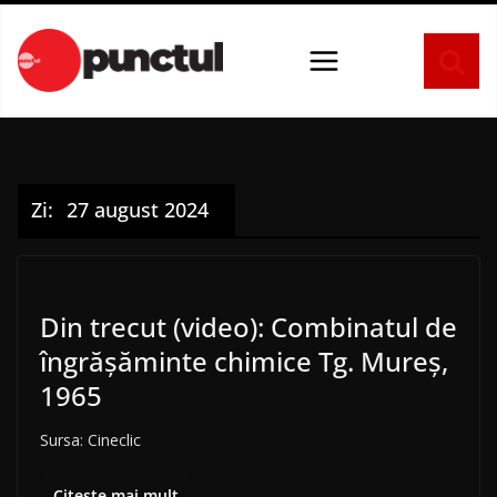
Sari
la
conținut
Zi:
27 august 2024
Din trecut (video): Combinatul de
îngrășăminte chimice Tg. Mureș,
1965
Sursa: Cineclic
Citește mai mult