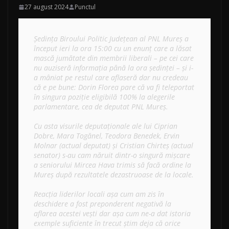
27 august 2024
Punctul
Ședința Biroului Politic Județean al PNL Mureș a 
început ieri la ora 15:00 cu un enunț care a lăsat 
mască jumătate din membrii liberali – pe cei care 
nu auziseră informația până la ora ședinței – și i-
a mâniat pe restul care aflaseră dar nu credeau 
că e pe bune: Dorin Florea pare că va fi teleportat 
în singura poziție eligibilă 100% la alegerile 
parlamentare, cea de deputat PNL Mureș. 

Cu asta visurile deputaționale ale lui Ciprian 
Dobre, Mara Togănel, Teodora Benedek, Ervin 
Molnar (actual deputat) și Cristian Chirteș (actual 
senator) s-au cam năruit dintr-o singură mișcare 
a seniorului Mircea Hava trimis să facă ordine la 
Mureș după rezultatele dezastruoase de la locale. 

Reacția liderilor locali așa cum am zis în 
deschidere a fost preponderent negativă la 
aflarea acestei vești dar așa cum ne-a dat istoria 
exemple suficiente în trecut știm deja că orice 