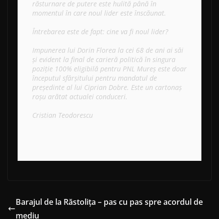
răsturnare de putere este hulită până în 
momentul în care noul lider este înscăunat. 

Întrebarea este de fapt: cine va fi noul lider? 

Impunerea lui Dorin Florea la cei 68 de ani ai săi 
și evident la final de carieră politică în singura 
poziție 100% eligibilă pentru PNL Mureș este doar 
începutul sfârșitului pentru mandatul de 
președinte al lui Ciprian Dobre. Este un cartonaș 
roșu arătat actualei conduceri.

Cristian Teodorescu 
Barajul de la Răstolița – pas cu pas spre acordul de
mediu