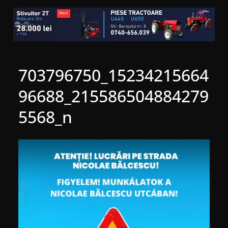
703796750_15234215664
96688_215586504884279
5568_n