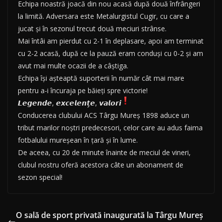
Echipa noastră joacă din nou acasă după două înfrângeri
la limită. Adversara este Metalurgistul Cugir, cu care a
jucat și în sezonul trecut două meciuri strânse.
Mai întâi am pierdut cu 2-1 în deplasare, apoi am terminat
cu 2-2 acasă, după ce la pauză eram conduşi cu 0-2 și am
avut mai multe ocazii de a câștiga.
Echipa își așteaptă suporterii în număr cât mai mare
pentru a-i încuraja pe băieţi spre victorie!
𝙇𝙚𝙜𝙚𝙣𝙙𝙚, 𝙚𝙭𝙘𝙚𝙡𝙚𝙣𝙩̗𝙚, 𝙫𝙖𝙡𝙤𝙧𝙞
Conducerea clubului ACS Târgu Mureș 1898 aduce un
tribut marilor noștri predecesori, celor care au adus faima
fotbalului mureșean în țară și în lume.
De aceea, cu 20 de minute înainte de meciul de vineri,
clubul nostru oferă acestora câte un abonament de
sezon special!
O sală de sport privată inaugurată la Târgu Mureș