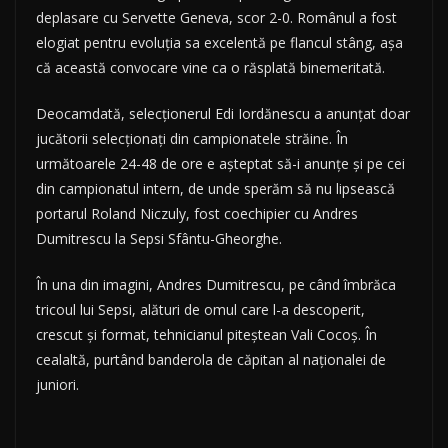
deplasare cu Servette Geneva, scor 2-0. Românul a fost
elogiat pentru evoluţia sa excelentă pe flancul stâng, aşa
că această convocare vine ca o răsplată binemeritată.
Deocamdată, selecţionerul Edi Iordănescu a anunţat doar
jucătorii selecţionaţi din campionatele străine. În
următoarele 24-48 de ore e aşteptat să-i anunţe şi pe cei
din campionatul intern, de unde sperăm să nu lipsească
portarul Roland Niczuly, fost coechipier cu Andres
Dumitrescu la Sepsi Sfântu-Gheorghe.
În una din imagini, Andres Dumitrescu, pe când îmbrăca
tricoul lui Sepsi, alături de omul care l-a descoperit,
crescut şi format, tehnicianul piteştean Vali Cocoş. În
cealaltă, purtând banderola de căpitan al naţionalei de
juniori.