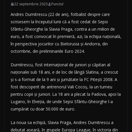
22 septembrie 2023
Punctul
Andres Dumitrescu (22 de ani), fotbalist despre care
scrisesem la începutul lunii că a fost cedat de Sepsi
Sfântu-Gheorghe la Slavia Praga, contra a un milion de
euro, a fost convocat în premieră, azi, la echipa naţională,
în perspectiva jocurilor cu Bielorusia şi Andorra, din
octombrie, din preliminariile Euro 2024.
Dumitrescu, fost internaţional de juniori şi căpitan al
naţionalei sub 18 ani, e de loc de lângă Slatina, a crescut
şi s-a format de la 9 ani şi jumătate la FC Piteşti 2008. A
fost descoperit de antrenorul Vali Cocoş, la un turneu
pentru copii şi juniori. La 18 ani a plecat la Padova, apoi la
Lugano, în Elveţia, de unde Sepsi Sfântu-Gheorghe l-a
cumpărat cu doar 50.000 de euro.
La noua sa echipă, Slavia Praga, Andres Dumitrescu a
debutat aseară, în grupele Europa League, în victoria din