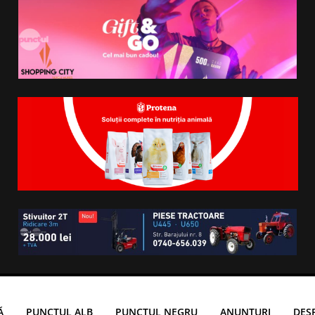
Ă
PUNCTUL ALB
PUNCTUL NEGRU
ANUNTURI
DES