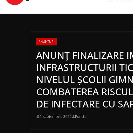
conținut
ANUNTURI
ANUNȚ FINALIZARE 
INFRASTRUCTURII TIC
NIVELUL ȘCOLII GIM
COMBATEREA RISCUL
DE INFECTARE CU SA
1 septembrie 2022
Punctul