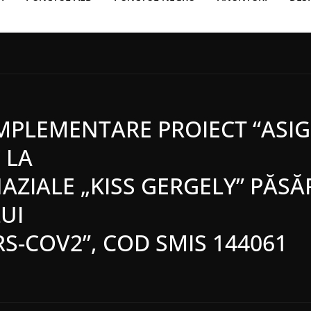
IMPLEMENTARE PROIECT “ASI
 LA
NAZIALE „KISS GERGELY” PĂS
UI
RS-COV2”, COD SMIS 144061