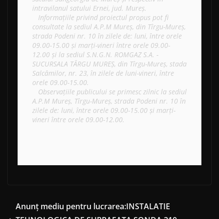
intravilanul satului Ernei, jud. Mureș.

   Informațiile privind proiectul propus pot fi 
consultate la sediul A.P.M Mureș, din Tîrgu-Mureș, 
strada Podeni nr. 10 în zilele de: luni, între orele 
09.00-15.00 și marți-vineri între orele 09.00-
12.00 și la sediul S.N.G.N. ROMGAZ S.A. - 
SUCURSALA TÂRGU MUREȘ, din Tîrgu-Mureș, stada 
Salcâmilor, nr. 23, în zilele de luni-vineri, între 
orele 09.00-15.00.

   Observațiile publicului se primesc zilnic la sediul 
A.P.M Mureș, Tîrgu-Mureș, strada Podeni nr. 10 în 
zilele de: luni, între orele 09.00-15.00 și marți-
vineri între orele 09.00-12.00.
Anunț mediu pentru lucrarea:INSTALATIE