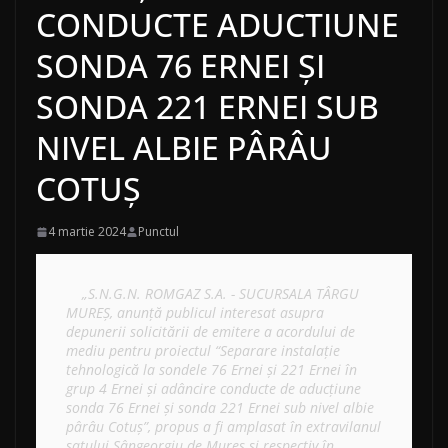
CONDUCTE ADUCTIUNE
SONDA 76 ERNEI ȘI
SONDA 221 ERNEI SUB
NIVEL ALBIE PÂRÂU
COTUȘ
4 martie 2024
Punctul
    „S.N.G.N. ROMGAZ S.A. - SUCURSALA TÂRGU 
MUREȘ, anunţă publicul interesat asupra 
depunerii solicitării de emitere a acordului de 
mediu pentru proiectul “Separare instalație 
tehnologică la sondele 76 Ernei și 221 Ernei în 
grup 4 Ernei și adâncire conducte de aducțiune 
sonda 76 Ernei și sonda 221 Ernei sub nivel albie 
pârâu Cotuș”, propus a fi amplasat în extravilanul 
satului Sângeorgiu de Mureș și respectiv în 