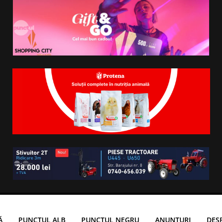
Ă
PUNCTUL ALB
PUNCTUL NEGRU
ANUNTURI
DES