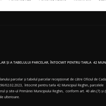
LAR ȘI A TABELULUI PARCELAR, ÎNTOCMIT PENTRU TARLA 42 MUN
nului parcelar și tabelul parcelar recepționat de către Oficiul de Cadas
. 2296/02.02.2023, întocmit pentru tarla 42 Municipiul Reghin, parcel
ul și site-ul Primăriei Municipiului Reghin, conform art. 40 alin.(7) și (
le ulterioare.