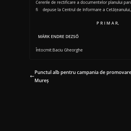
Cererile de rectificare a documentelor planului par
fi depuse la Centrul de Informare a Cetățeanului
P R I M A R,
MÁRK ENDRE DEZSŐ
Întocmit:Baciu Gheorghe
Punctul alb pentru campania de promovare a
Mureș