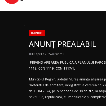
conținut
ANUNTURI
ANUNȚ PREALABIL
10 aprilie 2024
Punctul
PRIVIND AFIȘAREA PUBLICĂ A PLANULUI PARCE
1118, CCN 1119, CCN 1117/1,
Municipiul Reghin, județul Mureș anunță afișarea pla
”Referatul de admitere, înregistrat la cererea nr
de 15.04.2024, pe o perioadă de 30 de zile, la afișier
nr.7/1996, republicată, cu modificările și completări