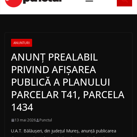
conținut
ANUNTURI
ANUNȚ PREALABIL
PRIVIND AFIȘAREA
PUBLICĂ A PLANULUI
PARCELAR T41, PARCELA
1434
13 mai 2026
Punctul
U.A.T. Bălăușeri, din județul Mureș, anunță publicarea