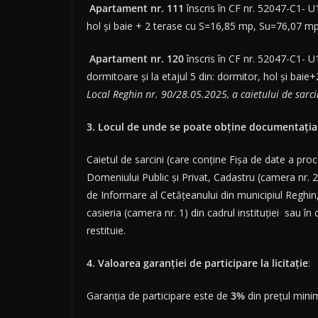
Apartament nr. 111
înscris în CF nr. 52047-C1- U12
hol și baie + 2 terase cu S=16,85 mp, Su=76,07 mp
Apartament nr. 120
înscris în CF nr. 52047-C1- U1
dormitoare și la etajul 5 din: dormitor, hol și b
Local Reghin nr. 90/28.05.2025, a caietului de sarci
3. Locul de unde se poate obține documentația 
Caietul de sarcini (care conține Fișa de date a pro
Domeniului Public și Privat, Cadastru (camera nr. 24
de Informare al Cetățeanului din municipiul Reghin,
casieria (camera nr. 1) din cadrul instituției sau
restituie.
4. Valoarea garanției de participare
la licitație
:
Garanția de participare este de
3
%
din preţul minim 