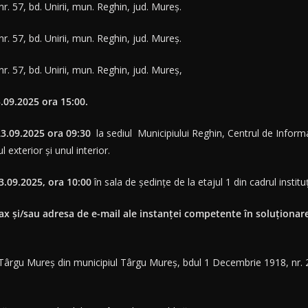
 nr. 57, bd. Unirii, mun. Reghin, jud. Mureș.
 nr. 57, bd. Unirii, mun. Reghin, jud. Mureș.
 nr. 57, bd. Unirii, mun. Reghin, jud. Mureș,
.09.2025
ora 15:00.
23.09.2025 ora 09:30
la sediul Municipiului Reghin, Centrul de Informa
l exterior și unul interior.
23.09.2025, ora 10:00
în sala de ședințe de la etajul 1 din cadrul instit
ax şi/sau adresa de e-mail ale instanţei competente în soluţionare
i Târgu Mureș din municipiul Târgu Mureș, bdul 1 Decembrie 1918, nr. 