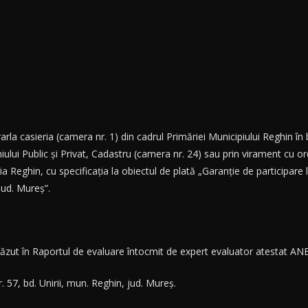
rla casieria (camera nr. 1) din cadrul Primăriei Municipiului Reghin î
ui Public și Privat, Cadastru (camera nr. 24) sau prin virament cu ord
hin, cu specificaţia la obiectul de plată „Garanţie de participare la 
jud. Mureș”.
ăzut în Raportul de evaluare întocmit de expert evaluator atestat ANEV
nr. 57, bd. Unirii, mun. Reghin, jud. Mureș.