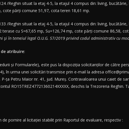
4 /Reghin situat la etaj 4-5, la etajul 4 compus din: living, bucătărie, 
, cote părți comune 51,97, cota teren 18,61 mp.
33 /Reghin situat la etaj 4-5, la etajul 4 compus din: living, bucătărie
aie+2 terase cu S=67,65 mp, Su=126,74 mp, cote părți comune 86,58, co
ni și în temeiul legal O.U.G. 57/2019 privind codul administrativ cu modi
de atribuire
:
cedurii şi Formularele), este pus la dispoziţia solicitanţilor de către 
), în urma unei solicitări transmise prin e-mail la adresa office@prima
 P-ța Petru Maior nr. 41, jud. Mureș. Contravaloarea unui caiet de sar
 în contul RO15TREZ47721360214XXXXX, deschis la Trezoreria Reghin. Tax
de pornire al licitației stabilit prin Raportul de evaluare, respectiv :