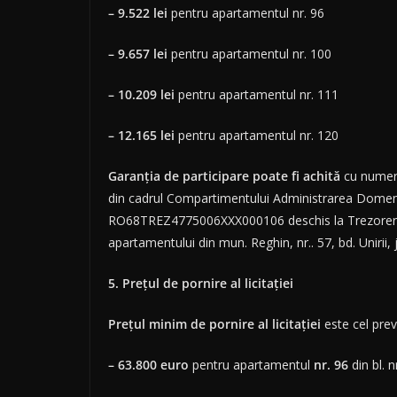
– 9.522 lei
pentru apartamentul nr. 96
– 9.657 lei
pentru apartamentul nr. 100
– 10.209 lei
pentru apartamentul nr. 111
– 12.165 lei
pentru apartamentul nr. 120
Garanția de participare poate fi
achită
cu numera
din cadrul Compartimentului Administrarea Domeniul
RO68TREZ4775006XXX000106 deschis la Trezoreria Reg
apartamentului din mun. Reghin, nr.. 57, bd. Unirii, 
5. Preţul de pornire al licitației
Preţul minim de pornire al licitației
este cel prev
–
63.800 euro
pentru apartamentul
nr. 96
din bl. 