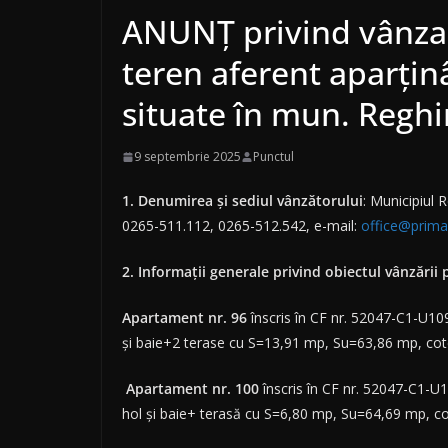
ANUNȚ privind vânzare
teren aferent aparțin
situate în mun. Reghin
9 septembrie 2025
Punctul
1.
Denumirea și sediul vânzătorului
: Municipiul 
0265-511.112, 0265-512.542, e-mail:
office@primar
2. Informaţii generale privind obiectul vânzării 
Apartament nr. 96
înscris în CF nr. 52047-C1-U109/
și baie+2 terase cu S=13,91 mp, Su=63,86 mp, cot
Apartament nr. 100
înscris în CF nr. 52047-C1-U11
hol și baie+ terasă cu S=6,80 mp, Su=64,69 mp, c