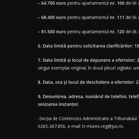
–
64.700 euro
pentru apartamentul
nr. 100
din bl.
–
68.400 euro
pentru apartamentul
nr. 111
din bl.
–
81.500 euro
pentru apartamentul
nr. 120
din bl.
6. Data limită pentru solicitarea clarificărilor:
15
7. Data limită și locul de depunere a ofertelor: 
singur exemplar original, în două plicuri sigilate: unu
8.
Data, ora și locul de deschidere a ofertelor: 
9. Denumirea, adresa, numărul de telefon, telef
sesizarea instanţei:
-Secția de Contencios Administrativ a Tribunalulu
0265-267.856, e-mail: tr-mures-reg@jus.ro.