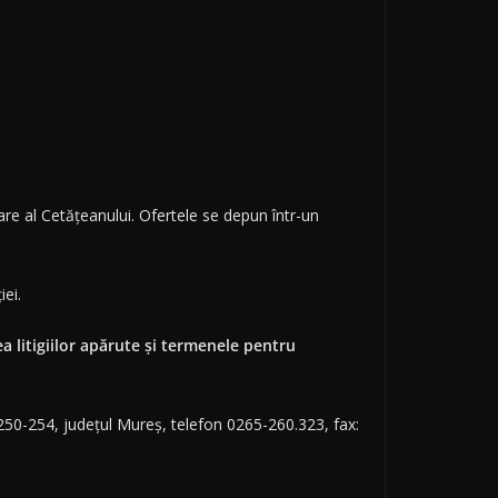
re al Cetățeanului. Ofertele se depun într-un
uției.
a litigiilor apărute şi termenele pentru
250-254, județul Mureș, telefon 0265-260.323, fax: