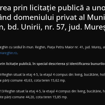
a prin licitație publică a un
ând domeniului privat al Muni
, bd. Unirii, nr. 57, jud. Mure
Reghin cu sediul în mun. Reghin, Piața Petru Maior nr. 41, jud. Mureș,
iareghin.ro
.
prin licitație publică, în special descrierea şi identificarea bunuri
Reghin situat la etaj 4-5, la etajul 4 compus din: living, bucătărie, hol,
e părți comune 43,63, cota teren 15,62 mp.
3/Reghin situat la etaj 4-5, la etajul 4 compus din: living, bucătărie, ho
ote părți comune 44,20, cota teren 15,85 mp.