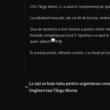
CSU Târgu Mureș 2 i-a avut în componenţă pe spada
La individual masculin, din cei 86 de înscriși, Andr
Ziua de duminică a fost intensă și pentru Gréta Ve
încheiat competiția pe locul 5. Sportiva s-a oprit î
avem alături!
În aceeași probă, Mihaela Leonte, s-a clasat pe lo
La Iași se bate toba pentru urgentarea const
Ungheni-Iaşi-Târgu Mureş