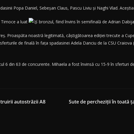
sinii Popa Daniel, Sebeșan Claus, Pascu Liviu și Naghi Vlad. Aceștia 
ei Timoce a luat
bronzul, fiind învins în semifinală de Adrian Dabi
reș. Proaspăta noastră legitimată, câștigătoarea ediției trecute a Cupe
n sferturile de finală în fața spadasinei Adela Danciu de la CSU Craiova
cul 6 din 63 de concurente. Mihaela a fost învinsă cu 15-9 în sferturi
ruirii autostrăzii A8
Sute de percheziții în toată