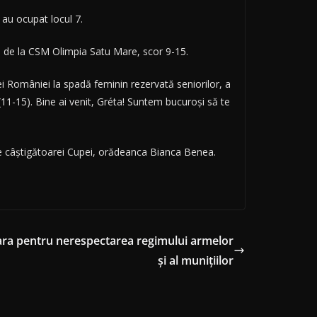
au ocupat locul 7.
ja de la CSM Olimpia Satu Mare, scor 9-15.
i României la spadă feminin rezervată seniorilor, a
 (11-15). Bine ai venit, Gréta! Suntem bucuroși să te
 de câștigătoarei Cupei, orădeanca Bianca Benea.
 țara pentru nerespectarea regimului armelor
și al munițiilor