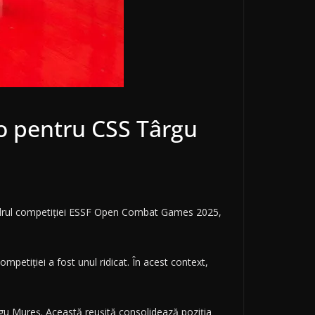
o pentru CSS Târgu
cadrul competiției ESSF Open Combat Games 2025,
ompetiției a fost unul ridicat. În acest context,
ârgu Mureș. Această reușită consolidează poziția