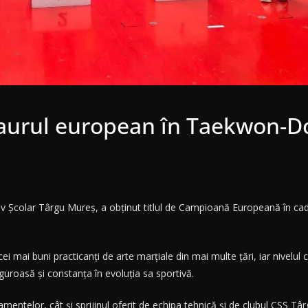
aurul european în Taekwon-D
iv Școlar Târgu Mureș, a obținut titlul de Campioană Europeană în 
i mai buni practicanți de arte marțiale din mai multe țări, iar nivelul c
uroasă și constanța în evoluția sa sportivă.
namentelor, cât și sprijinul oferit de echipa tehnică și de clubul CSS T