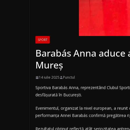
SPORT
Barabás Anna aduce 
Mureș
14 iulie 2025
Punctul
Sportiva Barabás Anna, reprezentând Clubul Sport
desfășurată în București.
Evenimentul, organizat la nivel european, a reunit ce
performanța Annei Barabás confirmă pregătirea rig
Rezultatul obținut reflectă atât seriozitatea antre