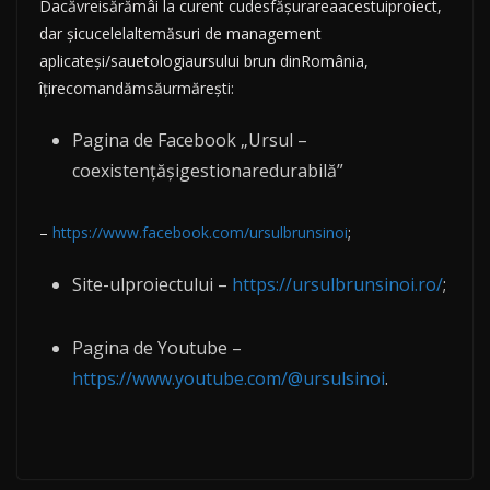
Dacăvreisărămâi la curent cudesfășurareaacestuiproiect,
dar șicucelelaltemăsuri de management
aplicateși/sauetologiaursului brun dinRomânia,
îțirecomandămsăurmărești:
Pagina de Facebook „Ursul –
coexistențășigestionaredurabilă”
–
https://www.facebook.com/ursulbrunsinoi
;
Site-ulproiectului –
https://ursulbrunsinoi.ro/
;
Pagina de Youtube –
https://www.youtube.com/@ursulsinoi
.