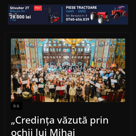
D.G.
„Credința văzută prin
ochii lui Mihai