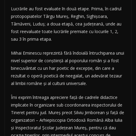
Lucrările au fost evaluate īn două etape. Prima, în cadrul
protopopiatelor Târgu Mureș, Reghin, Sighișoara,
Târnăveni, Luduș; a doua etapă, cea județeană, unde au
fost reevaluate toate lucrările premiate cu locurile 1, 2,
sau 3 în prima etapa.
Mihai Eminescu reprezintă fără îndoială întruchiparea unui
nivel superior de conștiință al poporului român și a fost
binecuvântat cu un har poetic de excepție, din care a
rezultat o operă poetică de neegalat, un adevărat tezaur
al limbii române și al culturii universale.
Îmi exprim întreaga apreciere față de cadrele didactice
implicate īn organizare sub coordonarea inspectorului de
Tineret pentru jud. Mureș preot Silviu Jimborean și față de
organizatori – Arhiepiscopia Ortodoxă Română Alba Iulia
și Inspectoratul Școlar Județean Mureș, pentru că dau
ocazia tinerilor, prin intermediul acestui concurs de