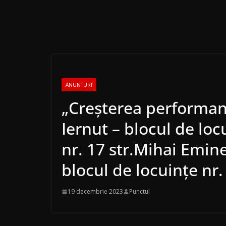
ANUNTURI
„Creşterea performanţ
Iernut – blocul de loc
nr. 17 str.Mihai Emin
blocul de locuinţe nr
19 decembrie 2023
Punctul