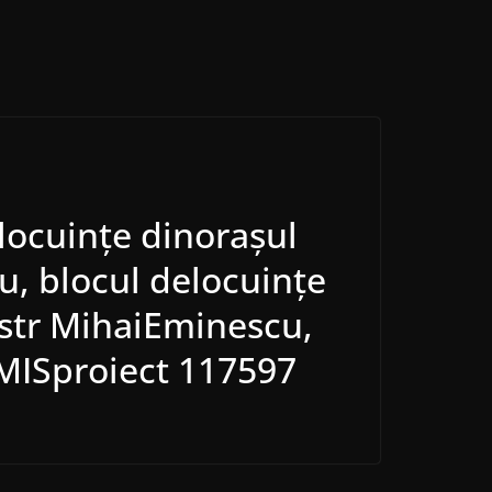
locuinţe dinoraşul
cu, blocul delocuinţe
8 str MihaiEminescu,
SMISproiect 117597