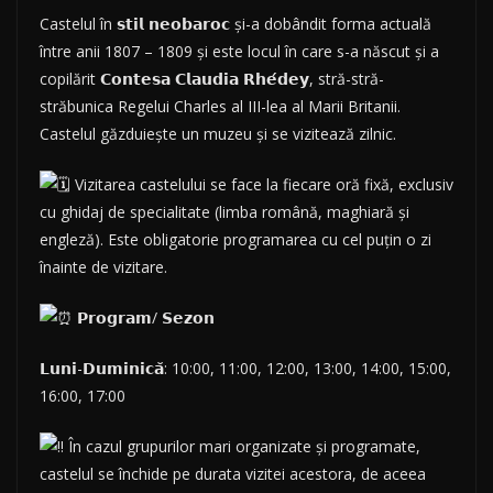
Castelul în 𝘀𝘁𝗶𝗹 𝗻𝗲𝗼𝗯𝗮𝗿𝗼𝗰 și-a dobândit forma actuală
între anii 1807 – 1809 și este locul în care s-a născut și a
copilărit 𝗖𝗼𝗻𝘁𝗲𝘀𝗮 𝗖𝗹𝗮𝘂𝗱𝗶𝗮 𝗥𝗵𝗲́𝗱𝗲𝘆, stră-stră-
străbunica Regelui Charles al
III-lea al Marii Britanii.
Castelul găzduiește un muzeu și se vizitează zilnic.
Vizitarea castelului se face la fiecare oră fixă, exclusiv
cu ghidaj de specialitate (limba română, maghiară și
engleză). Este obligatorie programarea cu cel puțin o zi
înainte de vizitare.
𝗣𝗿𝗼𝗴𝗿𝗮𝗺/ 𝗦𝗲𝘇𝗼𝗻
𝗟𝘂𝗻𝗶-𝗗𝘂𝗺𝗶𝗻𝗶𝗰𝗮̆: 10:00, 11:00, 12:00, 13:00, 14:00, 15:00,
16:00, 17:00
În cazul grupurilor mari organizate și programate,
castelul se închide pe durata vizitei acestora, de aceea