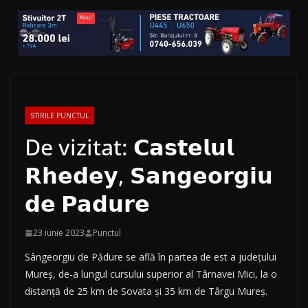
STIRILE PUNCTUL
De vizitat: 𝗖𝗮𝘀𝘁𝗲𝗹𝘂𝗹
𝗥𝗵𝗲𝗱𝗲𝘆, 𝗦𝗮𝗻𝗴𝗲𝗼𝗿𝗴𝗶𝘂
𝗱𝗲 𝗣𝗮𝗱𝘂𝗿𝗲
23 iunie 2023
Punctul
Sângeorgiu de Pădure se află în partea de est a județului
Mureș, de-a lungul cursului superior al Târnavei Mici, la o
distanță de 25 km de Sovata și 35 km de Târgu Mureș.