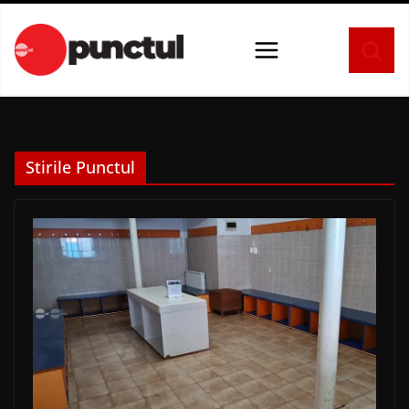
Sari
la
conținut
Stirile Punctul