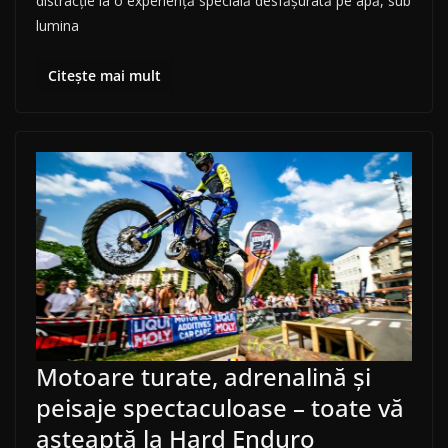
distracție la o experiență specială desfășurată pe apă, sub
lumina
Citește mai mult
Motoare turate, adrenalină și
peisaje spectaculoase – toate vă
așteaptă la Hard Enduro