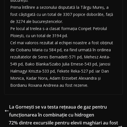
Bucureşti.
Prima întîlnire a sezonului disputată la Târgu Mureş, a
fost câştigată cu un total de 3307 popice doborâte, faţă
de 3274 ale bucureştencelor.
Pe locul al treilea s-a clasat formaţia Conpet Petrolul
Ploieşti, cu un total de 3194 pd.
Cel mai valoros rezultat al echipei noastre a fost obţinut
de Ciobanu Maria cu 584 pd, ea fiind urmată în ordinea
rezultatelor de Seres Bernadett-571 pd, Mehesz Anita-
549 pd, Bako Blanka/Szabo Julia Emese-543 pd, Janosi
Halmagyi Kriszta-533 pd, Fekete Reka-527 pd. iar Dan
Monica, Kadar Nora, Adam Erzsebet Alexandra şi
Bordianu Roxana Andreea au fost rezerve.
La Gornești se va testa rețeaua de gaz pentru
funcționarea în combinație cu hidrogen
72% dintre excursiile pentru elevii maghiari au fost