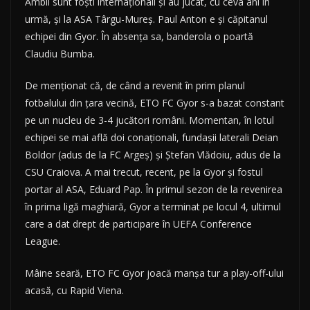
Ambii sunt foști internaționali și au jucat, cu ceva ani în
urmă, și la ASA Târgu-Mureș. Paul Anton e și căpitanul
echipei din Gyor. În absența sa, banderola o poartă
Claudiu Bumba.
De menționat că, de când a revenit în prim planul
fotbalului din țara vecină, ETO FC Gyor s-a bazat constant
pe un nucleu de 3-4 jucători români. Momentan, în lotul
echipei se mai află doi conaționali, fundașii laterali Deian
Boldor (adus de la FC Argeș) și Ștefan Vlădoiu, adus de la
CSU Craiova. A mai trecut, recent, pe la Gyor și fostul
portar al ASA, Eduard Pap. În primul sezon de la revenirea
în prima ligă maghiară, Gyor a terminat pe locul 4, ultimul
care a dat drept de participare în UEFA Conference
League.
Mâine seară, ETO FC Gyor joacă manșa tur a play-off-ului
acasă, cu Rapid Viena.