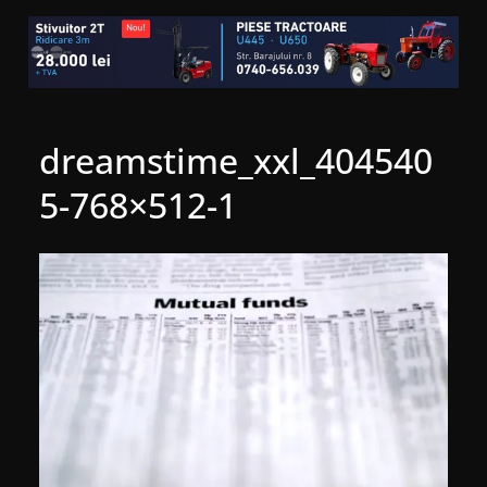
dreamstime_xxl_404540
5-768×512-1