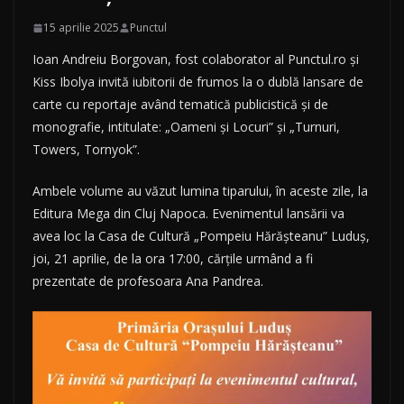
15 aprilie 2025
Punctul
Ioan Andreiu Borgovan, fost colaborator al Punctul.ro şi
Kiss Ibolya invită iubitorii de frumos la o dublă lansare de
carte cu reportaje având tematică publicistică şi de
monografie, intitulate: „Oameni şi Locuri” şi „Turnuri,
Towers, Tornyok”.
Ambele volume au văzut lumina tiparului, în aceste zile, la
Editura Mega din Cluj Napoca. Evenimentul lansării va
avea loc la Casa de Cultură „Pompeiu Hărăşteanu” Luduş,
joi, 21 aprilie, de la ora 17:00, cărţile urmând a fi
prezentate de profesoara Ana Pandrea.