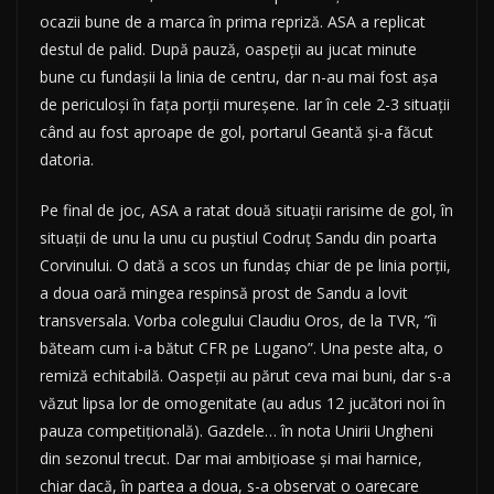
ocazii bune de a marca în prima repriză. ASA a replicat
destul de palid. După pauză, oaspeții au jucat minute
bune cu fundașii la linia de centru, dar n-au mai fost așa
de periculoși în fața porții mureșene. Iar în cele 2-3 situații
când au fost aproape de gol, portarul Geantă și-a făcut
datoria.
Pe final de joc, ASA a ratat două situații rarisime de gol, în
situații de unu la unu cu puștiul Codruț Sandu din poarta
Corvinului. O dată a scos un fundaș chiar de pe linia porții,
a doua oară mingea respinsă prost de Sandu a lovit
transversala. Vorba colegului Claudiu Oros, de la TVR, ”îi
băteam cum i-a bătut CFR pe Lugano”. Una peste alta, o
remiză echitabilă. Oaspeții au părut ceva mai buni, dar s-a
văzut lipsa lor de omogenitate (au adus 12 jucători noi în
pauza competițională). Gazdele… în nota Unirii Ungheni
din sezonul trecut. Dar mai ambițioase și mai harnice,
chiar dacă, în partea a doua, s-a observat o oarecare