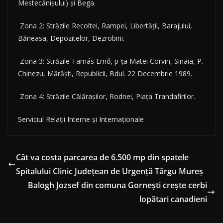
Mestecănișului) și Bega.
Zona 2: Străzile Recoltei, Rampei, Libertății, Barajului,
Băneasa, Depozitelor, Dezrobirii.
Zona 3: Străzile Tamás Ernő, p-ța Matei Corvin, Sinaia, P.
Chinezu, Mărăști, Republicii, Bdul. 22 Decembrie 1989.
Zona 4: Străzile Călărașilor, Rodnei, Piața Trandafirilor.
Serviciul Relații Interne și Internaționale
Cât va costa parcarea de 6.500 mp din spatele
Spitalului Clinic Județean de Urgență Târgu Mureș
Balogh Jozsef din comuna Gornești crește cerbi
lopătari canadieni