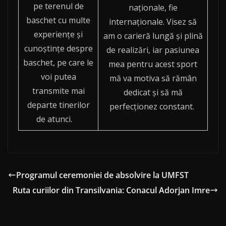
pe terenul de
naționale, fie
baschet cu multe
internaționale. Visez să
experienţe şi
am o carieră lungă și plină
cunoştinţe despre
de realizări, iar pasiunea
baschet, pe care le
mea pentru acest sport
voi putea
mă va motiva să rămân
transmite mai
dedicat și să mă
departe tinerilor
perfecționez constant.
de atunci.
Programul ceremoniei de absolvire la UMFST
Ruta curiilor din Transilvania: Conacul Adorjan Imre