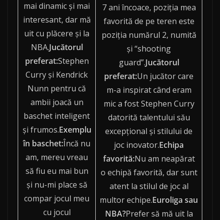
mai dinamic şi mai
7 ani încoace, poziția mea
interesant, dar mă
favorită de pe teren este
uit cu plăcere şi la
poziția numărul 2, numită
NBA.
Jucătorul
şi “shooting
preferat:
Stephen
guard”.
Jucătorul
Curry şi Kendrick
preferat:
Un jucător care
Nunn pentru că
m-a inspirat când eram
ambii joacă un
mic a fost Stephen Curry
baschet inteligent
datorită talentului său
şi frumos.
Exemplu
excepţional şi stilului de
în baschet:
Încă nu
joc inovator.
Echipa
am, mereu vreau
favorită:
Nu am neapărat
să fiu eu mai bun
o echipă favorită, dar sunt
şi nu-mi place să
atent la stilul de joc al
compar jocul meu
multor echipe.
Euroliga sau
cu jocul
NBA?
Prefer să mă uit la