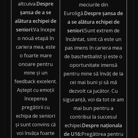
altcuiva.
Despre
meciurile din
şansa de a se
Euroligă.
Despre şansa de
alătura echipei de
a se alătura echipei de
seniori:
Va începe
seniori:
Sunt extrem de
o nouă etapă în
încântat, simt că este un
cariera mea, este
pas imens în cariera mea
o foarte mare
de baschetbalist şi este o
onoare pentru
oportunitate imensă
mine şi un
pentru mine să învăț de la
feedback excelent.
cei mai buni și să mă
Aştept cu emoţii
dezvolt ca jucător. Cu
începerea
siguranță, voi da tot ce am
pregătirii cu
mai bun pentru a
echipa de seniori
contribui la succesul
şi sunt convins că
echipei.
Despre naţionala
voi învăţa foarte
de U16:
Pregătirea pentru