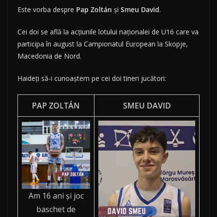
Este vorba despre
Pap Zoltán
şi
Smeu David
.
Cei doi se află la acţiunile lotului naţionalei de U16 care va
participa în august la Campionatul European la Skopje,
Macedonia de Nord.
Haideţi să-i cunoaştem pe cei doi tineri jucători:
PAP ZOLTÁN
SMEU DAVID
Am 16 ani şi joc
baschet de