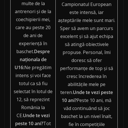
multe de la
Campionatul European
antrenori şi de la
este intensă, iar
coechipierii mei,
așteptările mele sunt mari.
care au peste 20
Sper să avem un parcurs
de ani de
excelent și să ajut echipa
experienţă în
să atingă obiectivele
baschet.
Despre
propuse. Personal, îmi
naţionala de
doresc să ofer
U16:
Ne pregătim
performanțe de top și să
intens şi voi face
cresc încrederea în
totul ca să fiu
abilitățile mele pe
selectat în lotul de
teren.
Unde te vezi peste
12, să reprezint
10 ani?
Peste 10 ani, mă
România la
văd continuând să joc
CE.
Unde te vezi
baschet la un nivel înalt,
peste 10 ani?
Tot
fie în competițiile