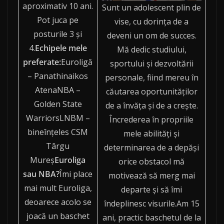
aproximativ 10 ani.
Sunt un adolescent plin de
Pot juca pe
vise, cu dorința de a
posturile 3 şi
deveni un om de succes.
4.
Echipele mele
Mă dedic studiului,
preferate:
Euroligă
sportului și dezvoltării
– Panathinaikos
personale, fiind mereu în
AtenaNBA –
căutarea oportunităților
Golden State
de a învăța și de a crește.
WarriorsLNBM –
Încrederea în propriile
bineînţeles CSM
mele abilități și
Târgu
determinarea de a depăși
Mureş
Euroliga
orice obstacol mă
sau NBA?
Îmi place
motivează să merg mai
mai mult Euroliga,
departe și să îmi
deoarece acolo se
îndeplinesc visurile.Am 15
joacă un baschet
ani, practic baschetul de la