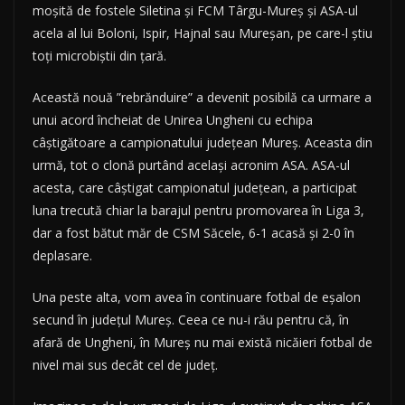
moșită de fostele Siletina și FCM Târgu-Mureș și ASA-ul
acela al lui Boloni, Ispir, Hajnal sau Mureșan, pe care-l știu
toți microbiștii din țară.
Această nouă ”rebrănduire” a devenit posibilă ca urmare a
unui acord încheiat de Unirea Ungheni cu echipa
câștigătoare a campionatului județean Mureș. Aceasta din
urmă, tot o clonă purtând același acronim ASA. ASA-ul
acesta, care câștigat campionatul județean, a participat
luna trecută chiar la barajul pentru promovarea în Liga 3,
dar a fost bătut măr de CSM Săcele, 6-1 acasă și 2-0 în
deplasare.
Una peste alta, vom avea în continuare fotbal de eșalon
secund în județul Mureș. Ceea ce nu-i rău pentru că, în
afară de Ungheni, în Mureș nu mai există nicăieri fotbal de
nivel mai sus decât cel de județ.