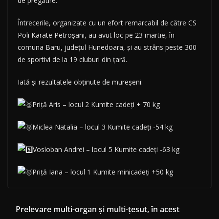
de pregătire.
Întrecerile, organizate cu un efort remar­ca­bil de către CS
Poli Karate Petroșani, au avut loc pe 23 martie, în
comuna Baru, județul Hunedoara, și au strâns peste 300
de sportivi de la 19 cluburi din țară.
Iată și rezultatele obținute de mureșeni:
Priță Aris – locul 2 Kumite cadeți + 70 kg
Miclea Natalia – locul 3 Kumite cadeți -54 kg
Vosloban Andrei – locul 5 Kumite cadeți -63 kg
Priță Iana – locul 1 Kumite minicadeți +50 kg
Prelevare multi-organ şi multi-ţesut, în acest