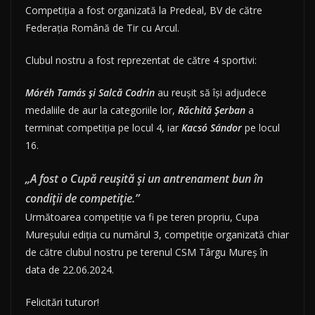
Competiția a fost organizată la Predeal, BV de către
Federația Română de Tir cu Arcul.
Clubul nostru a fost reprezentat de către 4 sportivi:
Móréh Tamás şi Salcă Codrin
au reușit să îşi adjudece
medaliile de aur la categoriile lor,
Răchită Şerban
a
terminat competiția pe locul 4, iar
Kacsó Sándor
pe locul
16.
„A fost o Cupă reușită și un antrenament bun în
condiții de competiție.”
Următoarea competiție va fi pe teren propriu, Cupa
Mureșului ediția cu numărul 3, competiție organizată chiar
de către clubul nostru pe terenul CSM Târgu Mureș în
data de 22.06.2024.
Felicitări tuturor!