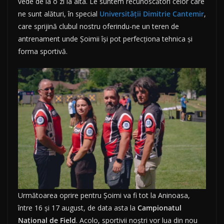
vede de la o zi la alta. Le suntem recunoscători celor care
ne sunt alături, în special
Universității Dimitrie Cantemir
,
care sprijină clubul nostru oferindu-ne un teren de
antrenament unde Șoimii își pot perfecționa tehnica și
forma sportivă.
Următoarea oprire pentru Șoimi va fi tot la Aninoasa,
între 16 și 17 august, de data asta la
Campionatul
Național de Field
. Acolo, sportivii noștri vor lua din nou