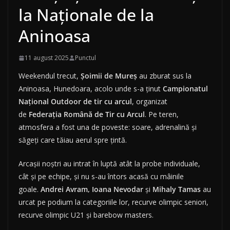
la Naționale de la
Aninoasa
11 august 2025
Punctul
Weekendul trecut,
Șoimii de Mureș
au zburat sus la
Aninoasa, Hunedoara, acolo unde s-a ținut
Campionatul
Național Outdoor de tir cu arcul
, organizat
de
Federația Română de Tir cu Arcul
. Pe teren,
atmosfera a fost una de poveste: soare, adrenalină și
săgeți care tăiau aerul spre țintă.
Arcașii noștri au intrat în luptă atât la probe individuale,
cât și pe echipe, și nu s-au întors acasă cu mâinile
goale.
Andrei Avram, Ioana Nevodar
și
Mihaly Tamas
au
urcat pe podium la categoriile lor, recurve olimpic seniori,
recurve olimpic U21 și barebow masters.