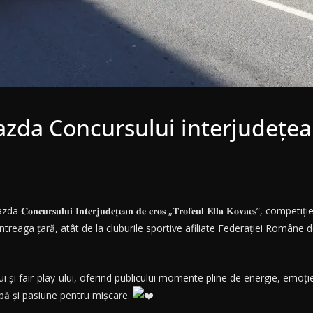
azda Concursului interjudețean
𝐮𝐥𝐮𝐢 𝐈𝐧𝐭𝐞𝐫𝐣𝐮𝐝𝐞𝐭̦𝐞𝐚𝐧 𝐝𝐞 𝐜𝐫𝐨𝐬 „𝐓𝐫𝐨𝐟𝐞𝐮𝐥 𝐄𝐥𝐥𝐚 𝐊𝐨𝐯𝐚𝐜𝐬”, c
întreaga țară, atât de la cluburile sportive afiliate Federației Române 
i și fair-play-ului, oferind publicului momente pline de energie, emoți
chipă și pasiune pentru mișcare.