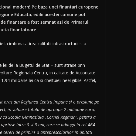
ational modern! Pe baza unei finantari europene
egiune Educata, edilii acestei comune pot
 de finantare a fost semnat azi de Primarul
utia finantatoare.
a imbunatatirea calitatii infrastructurii si a
lei de la Bugetul de Stat – sunt atrase prin
tare Regionala Centru, in calitate de Autoritate
 milioane lei ca si cheltuieli neeligibile. Astfel,
st oras din Regiunea Centru impune si o presiune pe
iect, in valoare totala de aproape 2 milioane euro,
ctiv cu Scoala Gimnaziala „Cornel Regman”, pentru a
prinse intre 0 si 3 ani, care se adauga la cei 464
te cereri de primire a anteprescolarilor in unitati