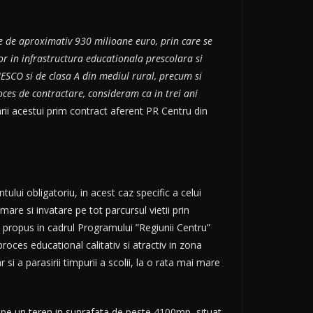
e de aproximativ 930 milioane euro, prin care se
or in infrastructura educationala prescolara si
ESCO si de clasa A din mediul rural, precum si
oces de contractare, consideram ca in trei ani
ii acestui prim contract aferent PR Centru din
lui obligatoriu, in acest caz specific a celui
rmare si invatare pe tot parcursul vietii prin
ne propus in cadrul Programului ”Regiunii Centru”
oces educational calitativ si atractiv in zona
si a parasirii timpurii a scolii, la o rata mai mare
, pe un teren in suprafata de peste 4100mp, situat