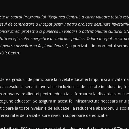
cte in cadrul Programului ”Regiunea Centru”, a caror valoare totala est
esul de contractare a inceput pentru patru proiecte destinate investitiil
conservarea, protectia si punerea in valoare a patrimoniului cultural UN
atirea eficientei energetice a cladirilor publice. Odata inceput acest pr
ri pentru dezvoltarea Regiunii Centru”
, a precizat – in momentul semnar
ADR Centru.
a gradului de participare la nivelul educatiei timpurii si a invatamantu
ccesului la servicii favorabile incluziunii si de calitate in educatie, fo
n promovarea rezilientei pentru educatia si formarea la distanta si onli
giune educata”. Se asigura in acest fel infrastructura necesara unui pr
ticipare la toate nivelurile de educatie, la reducerea abandonului scolar 
terea ratei de tranzitie spre niveluri superioare de educatie.
construita de 800mp, cu parter si etaj – desfasurata la aproape 970mp