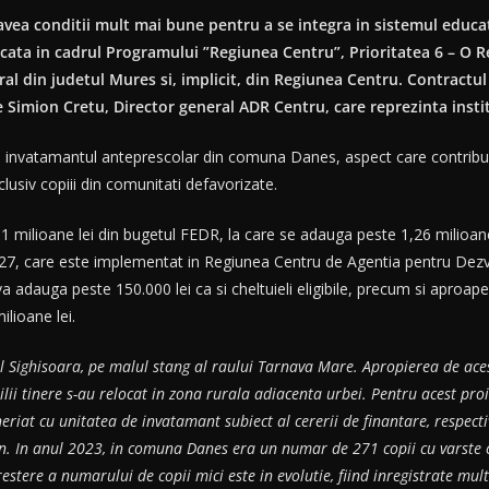
avea conditii mult mai bune pentru a se integra in sistemul educ
cata in cadrul Programului ”Regiunea Centru”, Prioritatea 6 – O R
al din judetul Mures si, implicit, din Regiunea Centru. Contractul
 Simion Cretu, Director general ADR Centru, care reprezinta instit
a invatamantul anteprescolar din comuna Danes, aspect care contribuie l
lusiv copiii din comunitati defavorizate.
 milioane lei din bugetul FEDR, la care se adauga peste 1,26 milioane 
, care este implementat in Regiunea Centru de Agentia pentru Dezvol
ga peste 150.000 lei ca si cheltuieli eligibile, precum si aproape 1,94
ilioane lei.
 Sighisoara, pe malul stang al raului Tarnava Mare. Apropierea de ace
ilii tinere s-au relocat in zona rurala adiacenta urbei. Pentru acest pro
neriat cu unitatea de invatamant subiect al cererii de finantare, respe
. In anul 2023, in comuna Danes era un numar de 271 copii cu varste cu
crestere a numarului de copii mici este in evolutie, fiind inregistrate mul