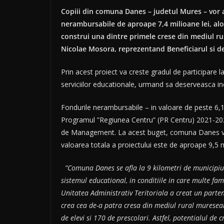
Copiii din comuna Danes – judetul Mures – vor 
nerambursabile de aproape 7,4 milioane lei, alo
construi una dintre primele crese din mediul rur
Nicolae Mosora, reprezentand Beneficiarul si de
Prin acest proiect va creste gradul de participare l
serviciilor educationale, urmand sa deserveasca inc
Fondurile nerambursabile – in valoare de peste 6,11
Programul ”Regiunea Centru” (PR Centru) 2021-2027
de Management. La acest buget, comuna Danes va adau
valoarea totala a proiectului este de aproape 9,5 m
”Comuna Danes se afla la 9 kilometri de municipiul
sistemul educational, in conditiile in care multe fam
Unitatea Administrativ Teritoriala a creat un parte
crea cea de-a patra cresa din mediul rural muresean
de elevi si 170 de prescolari. Astfel, potentialul de 