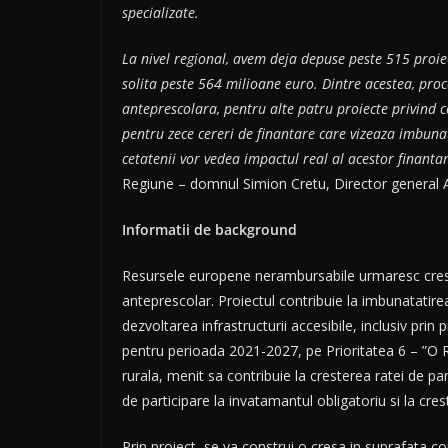
specializate.
La nivel regional, avem deja depuse peste 515 proie
solita peste 564 milioane euro. Dintre acestea, proc
anteprescolara, pentru alte patru proiecte privind 
pentru zece cereri de finantare care vizeaza imbunat
cetatenii vor vedea impactul real al acestor finanta
Regiune – domnul Simion Cretu, Director general 
Informatii de background
Resursele europene nerambursabile urmaresc crestere
anteprescolar. Proiectul contribuie la imbunatatirea a
dezvoltarea infrastructurii accesibile, inclusiv pri
pentru perioada 2021-2027, pe Prioritatea 6 – ”O Re
rurala, menit sa contribuie la cresterea ratei de par
de participare la invatamantul obligatoriu si la cres
Prin proiect, se va construi o cresa in suprafata 