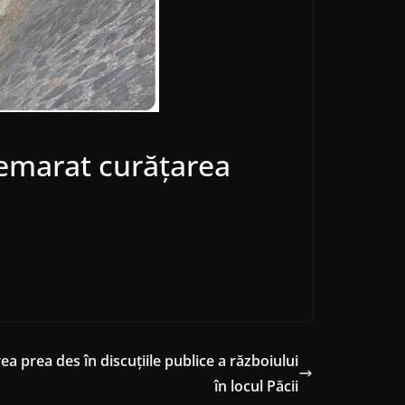
demarat curățarea
a prea des în discuțiile publice a războiului
în locul Păcii