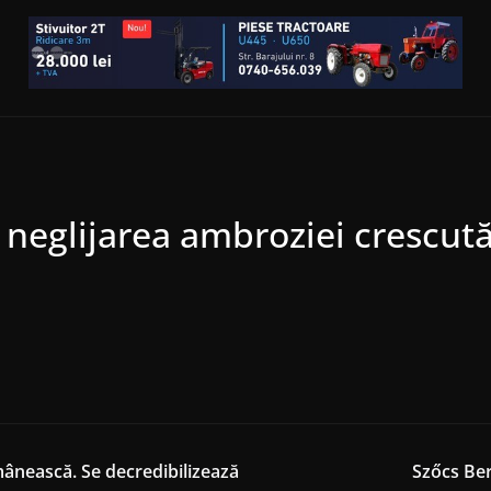
 neglijarea ambroziei crescut
mânească. Se decredibilizează
Szőcs Ber