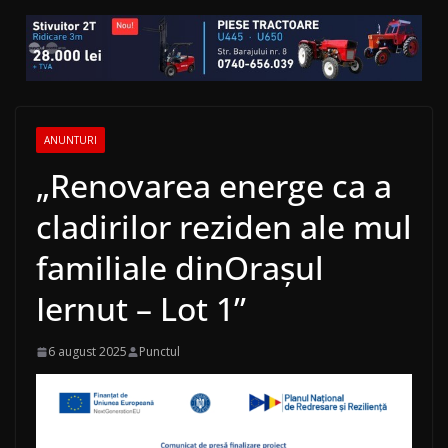
ANUNTURI
„Renovarea energe ca a
cladirilor reziden ale mul
familiale dinOrașul
Iernut – Lot 1”
6 august 2025
Punctul