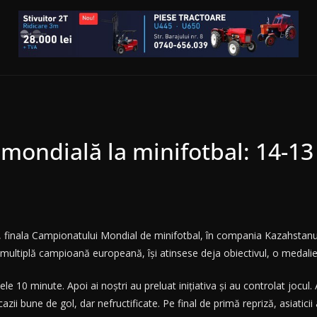
ndială la minifotbal: 14-13 l
, finala Campionatului Mondial de minifotbal, în compania Kazahstanulu
multiplă campioană europeană, îşi atinsese deja obiectivul, o medalie
mele 10 minute. Apoi ai noştri au preluat iniţiativa şi au controlat jocu
ii bune de gol, dar nefructificate. Pe final de primă repriză, asiaticii 