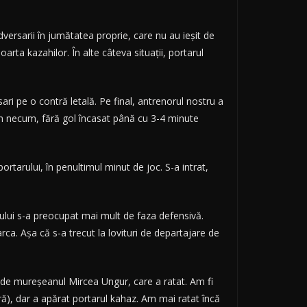
ersarii în jumătatea proprie, care nu au ieşit de
ta kazahilor. În alte câteva situaţii, portarul
ari pe o contră letală. Pe final, antrenorul nostru a
cum necum, fără gol încasat până cu 3-4 minute
rtarului, în penultimul minut de joc. S-a intrat,
anului s-a preocupat mai mult de faza defensivă.
rca. Aşa că s-a trecut la lovituri de departajare de
tă de mureşeanul Mircea Ungur, care a ratat. Am fi
ră), dar a apărat portarul kahaz. Am mai ratat încă