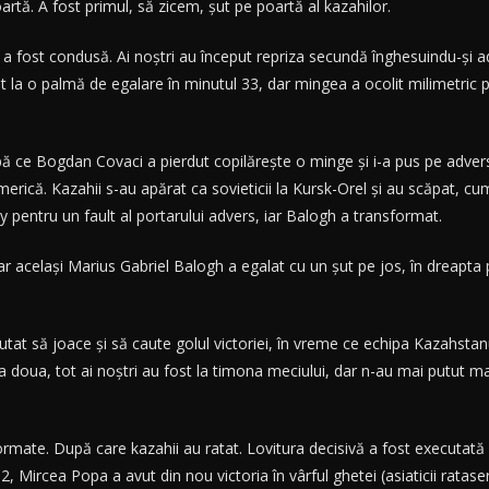
artă. A fost primul, să zicem, şut pe poartă al kazahilor.
fost condusă. Ai noştri au început repriza secundă înghesuindu-şi adv
a o palmă de egalare în minutul 33, dar mingea a ocolit milimetric poar
upă ce Bogdan Covaci a pierdut copilăreşte o minge şi i-a pus pe advers
umerică. Kazahii s-au apărat ca sovieticii la Kursk-Orel şi au scăpat, 
lty pentru un fault al portarului advers, iar Balogh a transformat.
 acelaşi Marius Gabriel Balogh a egalat cu un şut pe jos, în dreapta po
căutat să joace şi să caute golul victoriei, în vreme ce echipa Kazahst
n a doua, tot ai noştri au fost la timona meciului, dar n-au mai putut ma
sformate. După care kazahii au ratat. Lovitura decisivă a fost executa
Mircea Popa a avut din nou victoria în vârful ghetei (asiaticii ratase