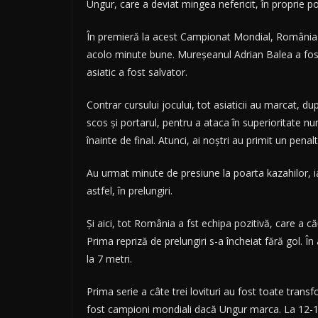
Ungur, care a deviat mingea nefericit, în proprie po
În premieră la acest Campionat Mondial, România a 
acolo minute bune. Mureşeanul Adrian Balea a fost l
asiatic a fost salvator.
Contrar cursului jocului, tot asiaticii au marcat, d
scos şi portarul, pentru a ataca în superioritate n
înainte de final. Atunci, ai noştri au primit un pena
Au urmat minute de presiune la poarta kazahilor, iar
astfel, în prelungiri.
Şi aici, tot România a fst echipa pozitivă, care a 
Prima repriză de prelungiri s-a încheiat fără gol. Î
la 7 metri.
Prima serie a câte trei lovituri au fost toate tran
fost campioni mondiali dacă Ungur marca. La 12-12, 