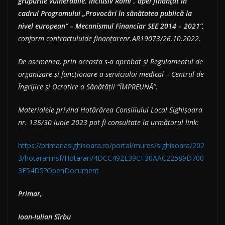
grupurile vulnerabile, inclusiv Romi”, apel finanţat în
cadrul Programului „Provocări în sănătatea publică la
nivel european” – Mecanismul Financiar SEE 2014 – 2021”,
conform contractuluide finanțarenr.AR19073/26.10.2022.
De asemenea, prin aceasta s-a aprobat și Regulamentul de
organizare și funcționare a serviciului medical – Centrul de
Îngrijire și Ocrotire a Sănătății “ÎMPREUNĂ”.
Materialele privind Hotărârea Consiliului Local Sighișoara
nr. 135/30 iunie 2023 pot fi consultate la următorul link:
https://primariasighisoara.ro/portal/mures/sighisoara/202
3/hotarari.nsf/Hotarari/4DCC492E39CF30AAC22589D700
3E54D5?OpenDocument
Primar,
Ioan-Iulian Sîrbu