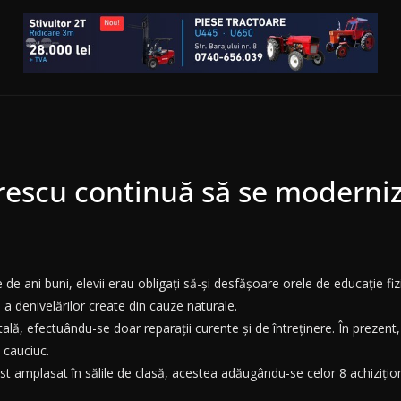
rescu continuă să se moderniz
de ani buni, elevii erau obligați să-și desfășoare orele de educație fiz
 a denivelărilor create din cauze naturale.
itală, efectuându-se doar reparații curente și de întreținere. În prezen
 cauciuc.
t amplasat în sălile de clasă, acestea adăugându-se celor 8 achizițio