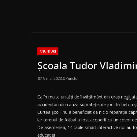
ANUNTURI
Școala Tudor Vladimi
19 mai 2023
Punctul
Ca în multe unități de învățământ din oraș neglijate 
accidentari din cauza suprafeței de joc din beton și
Curtea școlii nu a beneficiat de nicio reparație cap
iar terenul de fotbal a fost acoperit cu un covor de
De asemenea, 14 table smart interactive noi au fos
educație!