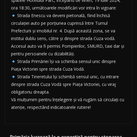
spatele Hotelului Parc, începând de vineri, 19 iulie 2024,
ora 18:30, următoarele modificări vor intra în vigoare:
Strada Enescu va deveni pietonală, fiind închisă
circulației auto pe porțiunea cuprinsă între Turnul
Prefecturii și imobilul nr. 4. După această zona, se va
institui dublu sens, către și dinspre strada Cuza vodă.
Accesul auto va fi permis Pompierilor, SMURD, taxi dar și
pentru persoanele cu dizabilități.
Strada Primăriei își va schimba sensul unic dinspre
Piața Victoriei spre strada Cuza Vodă.
Strada Tineretului își schimbă sensul unic, cu intrare
dinspre strada Cuza Vodă spre Piața Victoriei, cu viraj
obligatoriu dreapta.
Vă mulțumim pentru înțelegere și vă rugăm să circulați cu
atenție, respectând indicatoarele rutiere!