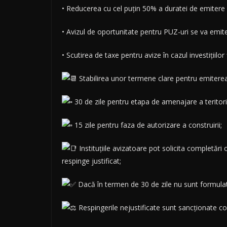
• Reducerea cu cel puțin 50% a duratei de emitere a
• Avizul de oportunitate pentru PUZ-uri se va emit
• Scutirea de taxe pentru avize în cazul investițiilor
Stabilirea unor termene clare pentru emiterea
30 de zile pentru etapa de amenajare a teritori
15 zile pentru faza de autorizare a construirii;
Instituțiile avizatoare pot solicita completări
respinge justificat;
Dacă în termen de 30 de zile nu sunt formula
Respingerile nejustificate sunt sancționate con