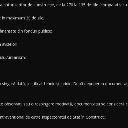
 autorizațiilor de construcție, de la 270 la 135 de zile (comparativ cu
e în maximum 30 de zile;
 finanțate din fonduri publice;
 avizelor:
ului/urbanism;
 o singură dată, justificat tehnic și juridic. După depunerea documentaț
te observații sau o respingere motivată, documentația se consideră c
travențional de către Inspectoratul de Stat în Construcții;