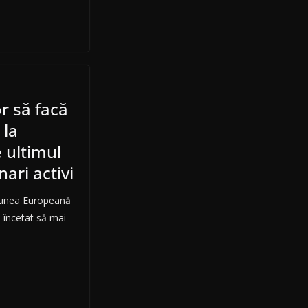
r să facă
 la
 ultimul
nari activi
iunea Europeană
u încetat să mai