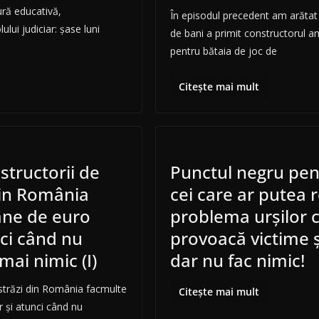
ră educativă,
În episodul precedent am arăta
ui judiciar: șase luni
de bani a primit constructorul 
pentru bătaia de joc de
Citește mai mult
tructorii de
Punctul negru pent
din România
cei care ar putea 
ane de euro
problema urșilor 
nci când nu
provoacă victime 
mai nimic (I)
dar nu fac nimic!
străzi din România facmulte
Citește mai mult
r și atunci când nu