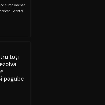
t ce sume imense
american Bechtel
ru toți
rezolva
ce
și pagube