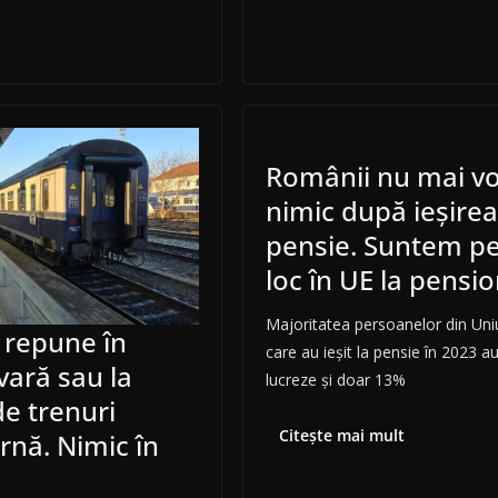
Românii nu mai vo
nimic după ieșirea
pensie. Suntem pe
loc în UE la pensio
Majoritatea persoanelor din Un
 repune în
care au ieşit la pensie în 2023 a
 vară sau la
lucreze şi doar 13%
e trenuri
Citește mai mult
arnă. Nimic în