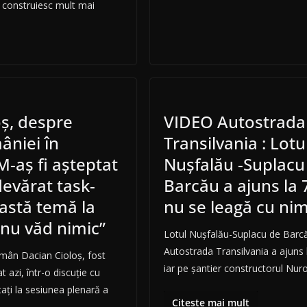
 construiesc mult mai
oş, despre
VIDEO Autostrada
âniei în
Transilvania : Lotu
-aş fi aşteptat
Nușfalău -Suplacu
evărat task-
Barcău a ajuns la 
astă temă la
nu se leagă cu nim
 nu văd nimic”
Lotul Nușfalău-Suplacu de Barc
Autostrada Transilvania a ajuns 
mân Dacian Cioloş, fost
iar pe șantier constructorul Nuro
at azi, într-o discuţie cu
taţi la sesiunea plenară a
Citește mai mult