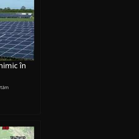
nimic în
ortăm