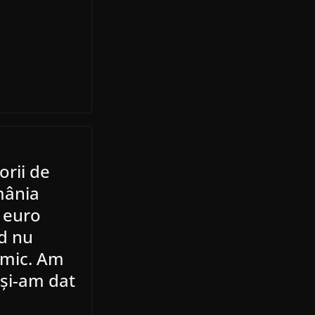
orii de
mânia
 euro
nd nu
imic. Am
 și-am dat