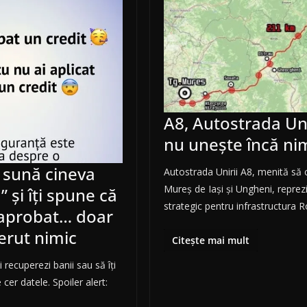
A8, Autostrada Uni
nu unește încă ni
 sună cineva
Autostrada Unirii A8, menită să
Mureș de Iași și Ungheni, reprez
 și îți spune că
strategic pentru infrastructura 
t aprobat… doar
cerut nimic
Citește mai mult
i recuperezi banii sau să îți
 cer datele. Spoiler alert: