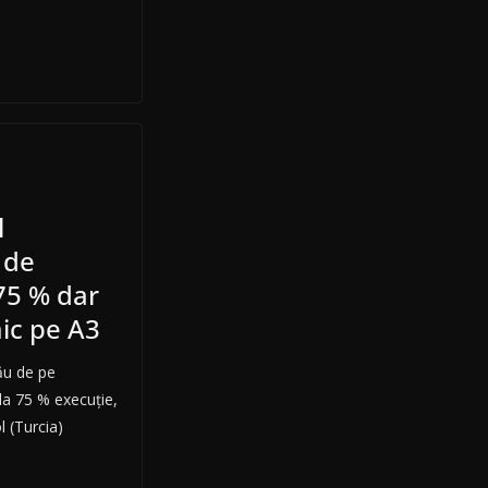
l
 de
75 % dar
ic pe A3
ău de pe
la 75 % execuție,
l (Turcia)