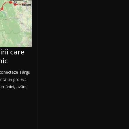
rii care
mic
 conecteze Târgu
intă un proiect
României, având