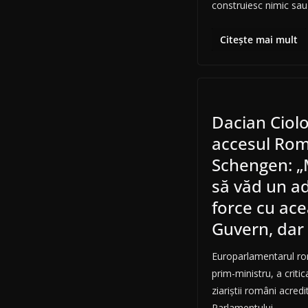
construiesc nimic sau
Citește mai mult
Dacian Ciol
accesul Rom
Schengen: „M
să văd un ad
force cu ace
Guvern, dar
Europarlamentarul ro
prim-ministru, a critic
ziariştii români acredi
Parlamentului