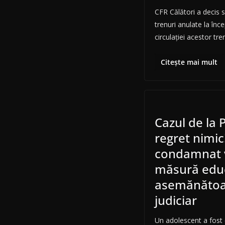
CFR Călători a decis s
trenuri anulate la înc
circulației acestor tre
Citește mai mult
Cazul de la 
regret nimic!
condamnat v
măsură educ
asemănătoar
judiciar
Un adolescent a fost