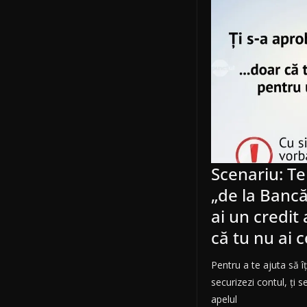
Scenariu: Te
„de la Bancă”
ai un credi
că tu nu ai 
Pentru a te ajuta să îț
securizezi contul, ți se
apelul