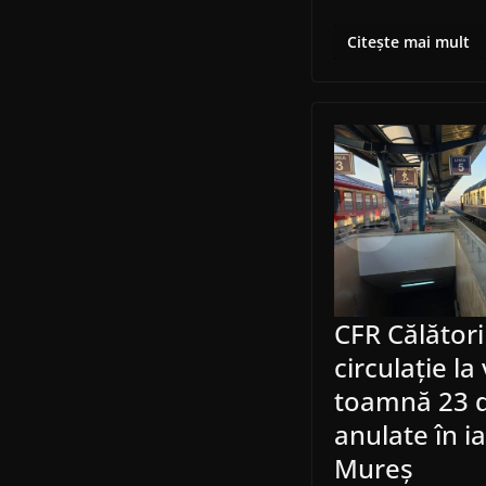
Citește mai mult
CFR Călători
circulație la
toamnă 23 d
anulate în i
Mureș