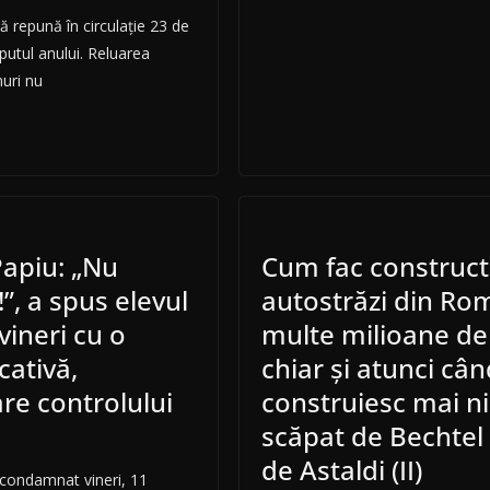
ă repună în circulație 23 de
eputul anului. Reluarea
nuri nu
Papiu: „Nu
Cum fac construct
”, a spus elevul
autostrăzi din Ro
ineri cu o
multe milioane de
ativă,
chiar și atunci câ
e controlului
construiesc mai n
scăpat de Bechtel
de Astaldi (II)
 condamnat vineri, 11