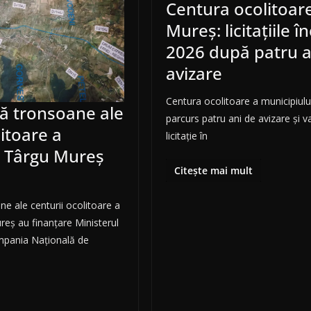
Centura ocolitoar
Mureș: licitațiile î
2026 după patru a
avizare
Centura ocolitoare a municipiul
ă tronsoane ale
parcurs patru ani de avizare și va
litoare a
licitație în
i Târgu Mureș
Citește mai mult
e
e ale centurii ocolitoare a
reș au finanțare Ministerul
ompania Națională de