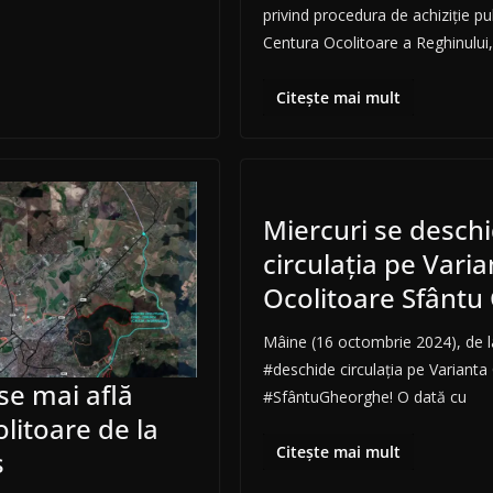
privind procedura de achiziție pu
Centura Ocolitoare a Reghinului
Citește mai mult
Miercuri se desch
circulația pe Varia
Ocolitoare Sfântu
Mâine (16 octombrie 2024), de l
#deschide circulația pe Varianta
 se mai află
#SfântuGheorghe! O dată cu
olitoare de la
Citește mai mult
ș