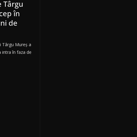
e Târgu
ncep în
ni de
ui Târgu Mureș a
 intra în faza de