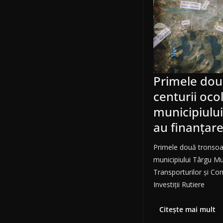
Primele dou
centurii oco
municipiulu
au finanțar
Primele două tronsoan
municipiului Târgu Mu
Transporturilor și C
Investiții Rutiere
Citește mai mult