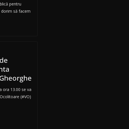
blică pentru
, dorim să facem
ide
nta
 Gheorghe
a ora 13.00 se va
 Ocolitoare (#VO)