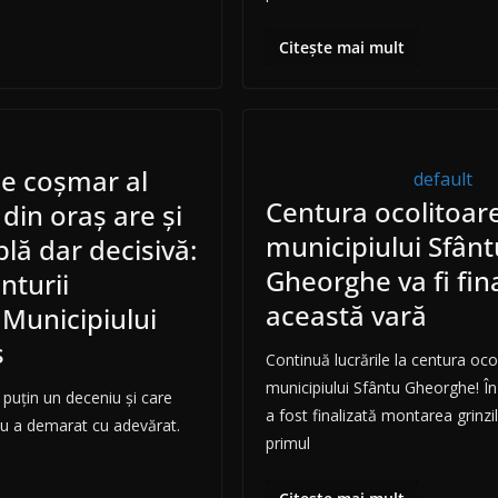
Citește mai mult
 de coșmar al
default
Centura ocolitoar
 din oraș are și
municipiului Sfânt
lă dar decisivă:
Gheorghe va fi fina
nturii
această vară
 Municipiului
ș
Continuă lucrările la centura oco
municipiului Sfântu Gheorghe! În
 puțin un deceniu și care
a fost finalizată montarea grinzi
 nu a demarat cu adevărat.
primul