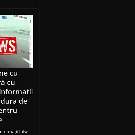
ine cu
ră cu
informații
edura de
pentru
e
nformații false