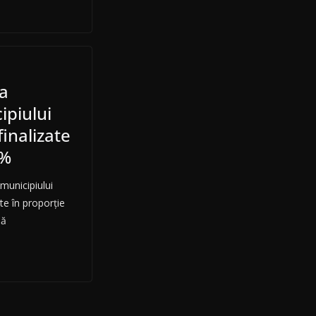
ra
ipiului
inalizate
0%
 municipiului
te în proporţie
să