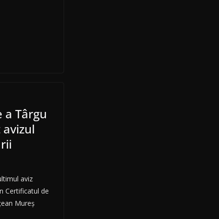
e a Târgu
 avizul
rii
ultimul aviz
n Certificatul de
ețean Mureș