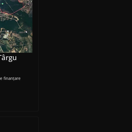
Târgu
e finanțare