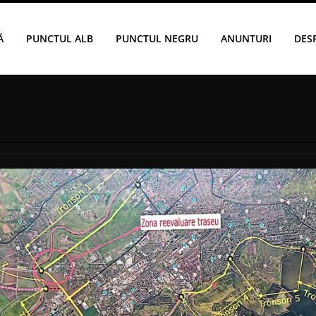
Ă
PUNCTUL ALB
PUNCTUL NEGRU
ANUNTURI
DES