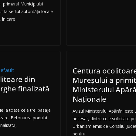
, primarul Municipiului
 la sediul autorității locale
 în care
Centura ocolitoar
default
itoare din
Mureșului a primit
ghe finalizată
Ministerului Apără
Naționale
ie la toate cele trei pasaje
Avizul Ministerului Apărårii este 
izare: Betonarea podului
necesar, dintre cele solicitate pri
inalizată,
Urbanism emis de Consiliul Jud
pentru