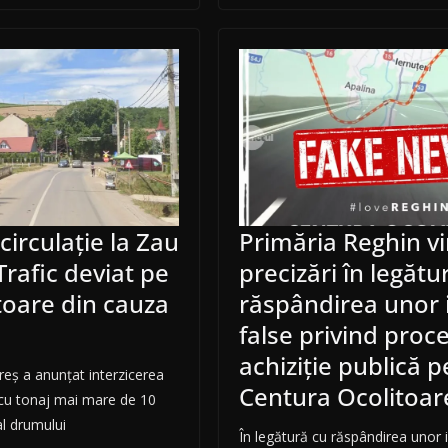
 circulație la Zau
Primăria Reghin v
rafic deviat pe
precizări în legătu
toare din cauza
răspândirea unor 
false privind proc
achiziție publică 
reș a anunțat interzicerea
Centura Ocolitoar
r cu tonaj mai mare de 10
l drumului
În legătură cu răspândirea unor i