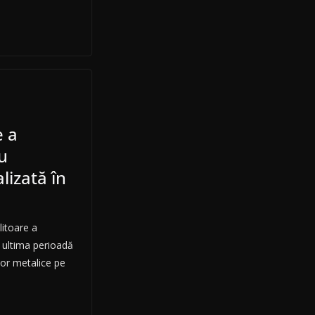
e a
u
lizată în
litoare a
 ultima perioadă
lor metalice pe