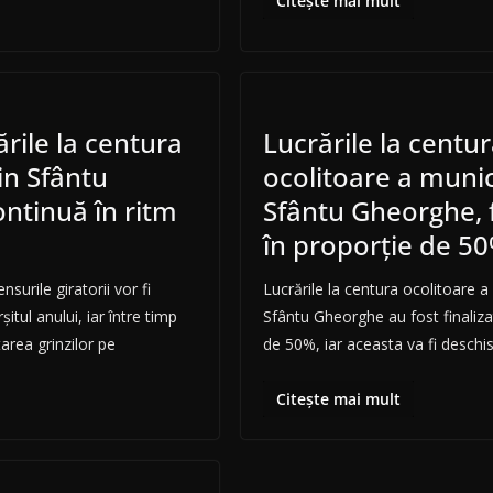
Citește mai mult
ările la centura
Lucrările la centu
in Sfântu
ocolitoare a munic
ntinuă în ritm
Sfântu Gheorghe, f
în proporţie de 5
surile giratorii vor fi
Lucrările la centura ocolitoare a
itul anului, iar între timp
Sfântu Gheorghe au fost finaliza
area grinzilor pe
de 50%, iar aceasta va fi deschi
Citește mai mult