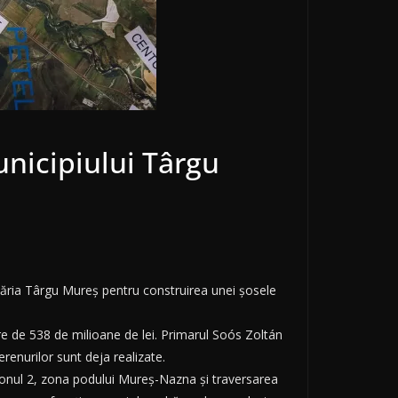
unicipiului Târgu
imăria Târgu Mureș pentru construirea unei șosele
are de 538 de milioane de lei. Primarul Soós Zoltán
erenurilor sunt deja realizate.
ronsonul 2, zona podului Mureș-Nazna și traversarea