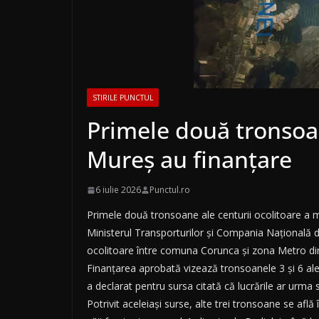
STIRILE PUNCTUL
Primele două tronsoan
Mureș au finanțare
6 iulie 2026
Punctul.ro
Primele două tronsoane ale centurii ocolitoare a 
Ministerul Transporturilor și Compania Națională d
ocolitoare între comuna Corunca și zona Metro di
Finanțarea aprobată vizează tronsoanele 3 și 6 ale 
a declarat pentru sursa citată că lucrările ar urma s
Potrivit aceleiași surse, alte trei tronsoane se afl