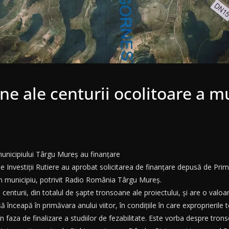
e ale centurii ocolitoare a m
municipiului Târgu Mureș au finanțare
e Investiții Rutiere au aprobat solicitarea de finanțare depusă de Pr
n municipiu, potrivit Radio România Târgu Mureș.
centurii, din totalul de șapte tronsoane ale proiectului, și are o valo
ă înceapă în primăvara anului viitor, în condițiile în care exproprierile t
ă în faza de finalizare a studiilor de fezabilitate. Este vorba despre t