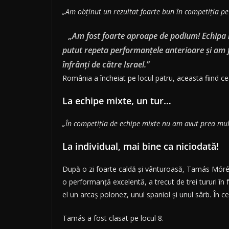
„Am obținut un rezultat foarte bun în competiția pe
„Am fost foarte aproape de podium! Echipa noa
putut repeta performanțele anterioare și am fo
înfrânţi de către Israel.”
România a încheiat pe locul patru, aceasta fiind ce
La echipe mixte, un tur…
„În competiția de echipe mixte nu am avut prea mul
La individual, mai bine ca niciodată!
După o zi foarte caldă și vânturoasă, Tamás Móréh s
o performanță excelentă, a trecut de trei tururi în f
el un arcaș polonez, unul spaniol și unul sârb. În cel
Tamás a fost clasat pe locul 8.