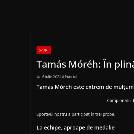
SPORT
Tamás Móréh: În plin
16 iulie 2024
Punctul
Tamás Móréh este extrem de mulțumi
Campionatul Eu
Sportivul nostru a participat în trei probe.
La echipe, aproape de medalie