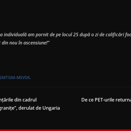
a individuală am pornit de pe locul 25 după o zi de calificări f
t din nou în ascensiune!”
SMTGM-MSVSK
.
nţările din cadrul
De ce PET-urile return
graniţe”, derulat de Ungaria