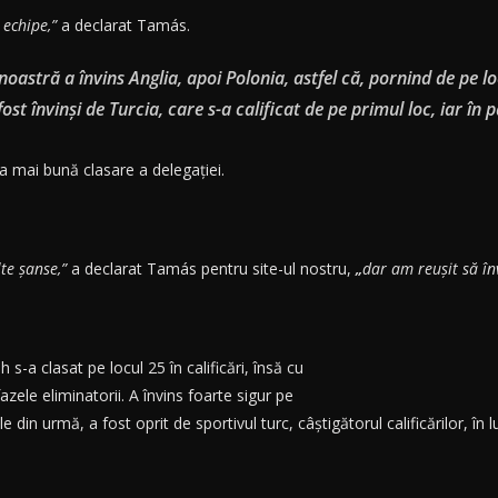
 echipe,”
a declarat Tamás.
stră a învins Anglia, apoi Polonia, astfel că, pornind de pe lo
st învinși de Turcia, care s-a calificat de pe primul loc, iar î
a mai bună clasare a delegației.
te șanse,”
a declarat Tamás pentru site-ul nostru,
„
dar am reușit să în
-a clasat pe locul 25 în calificări, însă cu
azele eliminatorii. A învins foarte sigur pe
e din urmă, a fost oprit de sportivul turc, câștigătorul calificărilor, în